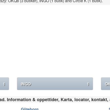
ększy: OKQ8 (3 butiker), INGO (1 butik) and Circle K (1 butik).
1
INGO
1
O
d. Information & oppettider, Karta, locator, kontakt,
Göteborg