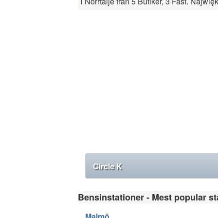
i Norrtälje från 5 Butiker, 3 Fast. Najwi
Circle K
Bensinstationer - Mest popular sta
Malmö