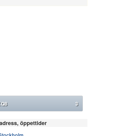
KQ8
3
 adress, öppettider
Stockholm