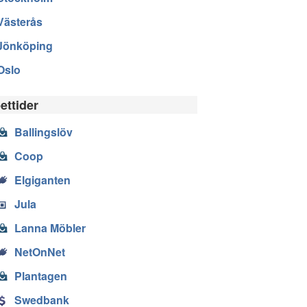
Västerås
Jönköping
Oslo
ettider
Ballingslöv
Coop
Elgiganten
Jula
Lanna Möbler
NetOnNet
Plantagen
Swedbank