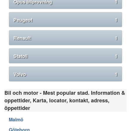
Opus bilprovning
1
Peugeot
1
Renault
1
Statoil
1
Volvo
1
Bil och motor - Mest popular stad. Information &
oppettider, Karta, locator, kontakt, adress,
öppettider
Malmö
Göteborg