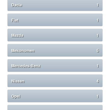
Dacia
1
Fiat
1
Mazda
1
Mekonomen
5
Mercedes-Benz
1
Nissan
4
Opel
1