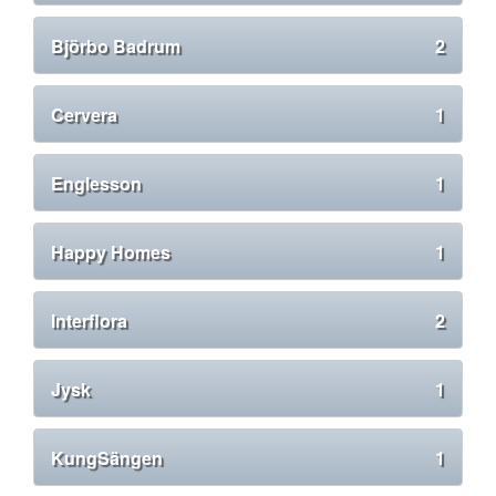
Björbo Badrum
2
Cervera
1
Englesson
1
Happy Homes
1
Interflora
2
Jysk
1
KungSängen
1