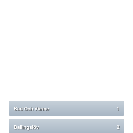
Bad Och Värme
1
Ballingslöv
2