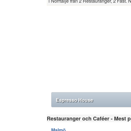
i Norrtälje från 2 Restauranger, 2 Fast
Espresso House
Restauranger och Caféer - Mest po
Malmö