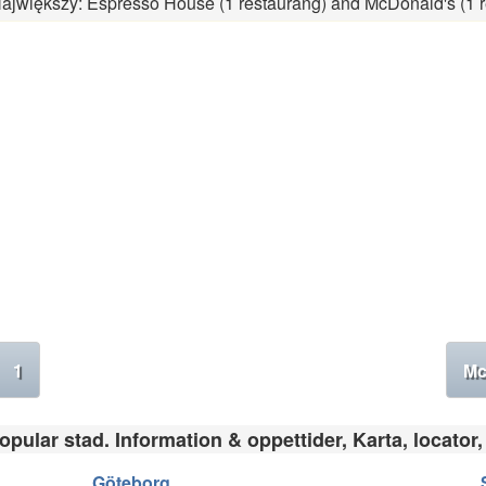
. Największy: Espresso House (1 restaurang) and McDonald's (1 
1
Mc
pular stad. Information & oppettider, Karta, locator,
Göteborg