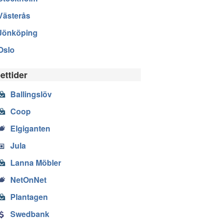
Västerås
Jönköping
Oslo
ettider
Ballingslöv
Coop
Elgiganten
Jula
Lanna Möbler
NetOnNet
Plantagen
Swedbank